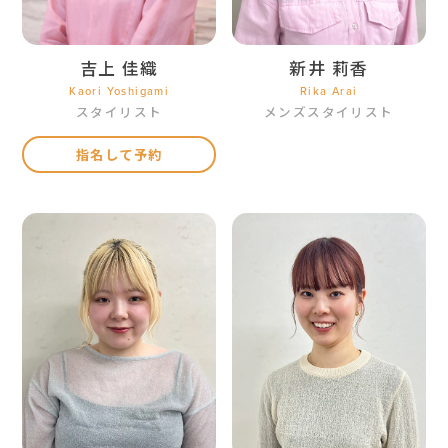
吉上 佳織
新井 莉香
Kaori Yoshigami
Rika Arai
スタイリスト
メンズスタイリスト
指名して予約