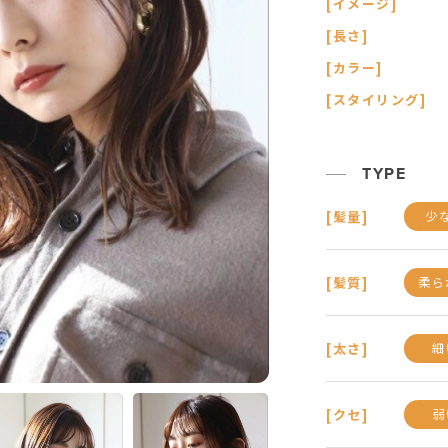
[イメージ]
[長さ]
[カラー]
[スタイリング]
TYPE
少
[髪量]
柔ら
[髪質]
細
[太さ]
弱
[クセ]