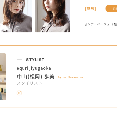
丸
[顔形]
シアーベージュ
STYLIST
equri jiyugaoka
中山(松岡) 歩美
Ayumi Nakayama
スタイリスト