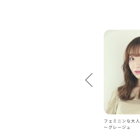
】 黒髪ボ
スリークレイヤー
フェミニンな大人
ー
ーグレージュ