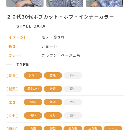
２０代30代ボブカット・ボブ・インナーカラー
STYLE DATA
[イメージ]
モテ・愛され
[長さ]
ショート
[カラー]
ブラウン・ベージュ系
TYPE
[髪量]
少ない
普通
多い
[髪質]
柔らかい
普通
硬い
[太さ]
細い
普通
太い
[クセ]
弱い
なし
強い
[顔形]
丸型
卵型
四角形
三角形
ベース