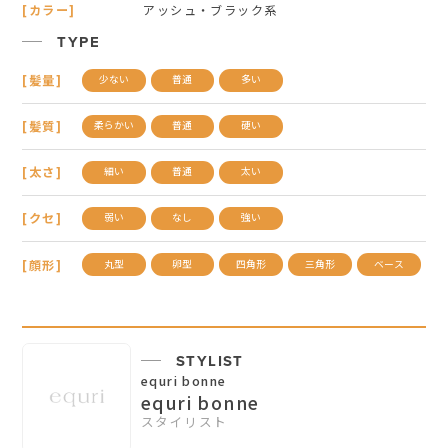
[カラー]
アッシュ・ブラック系
TYPE
[髪量]
少ない
普通
多い
[髪質]
柔らかい
普通
硬い
[太さ]
細い
普通
太い
[クセ]
弱い
なし
強い
[顔形]
丸型
卵型
四角形
三角形
ベース
STYLIST
equri bonne
equri bonne
スタイリスト